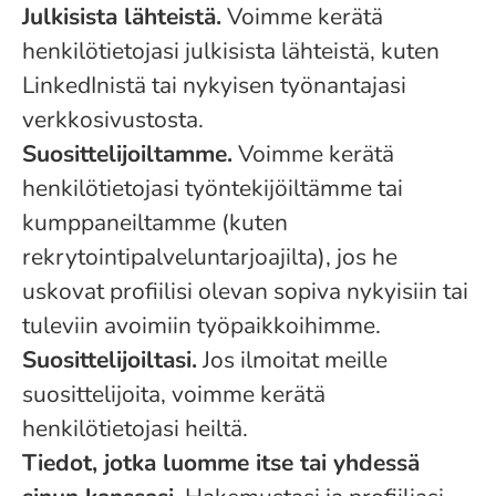
Julkisista lähteistä.
Voimme kerätä
henkilötietojasi julkisista lähteistä, kuten
LinkedInistä tai nykyisen työnantajasi
verkkosivustosta.
Suosittelijoiltamme.
Voimme kerätä
henkilötietojasi työntekijöiltämme tai
kumppaneiltamme (kuten
rekrytointipalveluntarjoajilta), jos he
uskovat profiilisi olevan sopiva nykyisiin tai
tuleviin avoimiin työpaikkoihimme.
Suosittelijoiltasi.
Jos ilmoitat meille
suosittelijoita, voimme kerätä
henkilötietojasi heiltä.
Tiedot, jotka luomme itse tai yhdessä