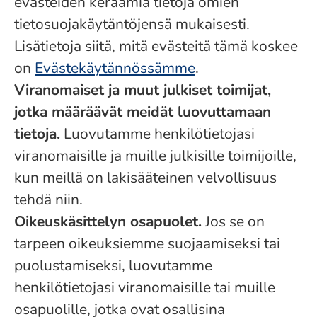
evästeiden keräämiä tietoja omien
tietosuojakäytäntöjensä mukaisesti.
Lisätietoja siitä, mitä evästeitä tämä koskee
on
Evästekäytännössämme
.
Viranomaiset ja muut julkiset toimijat,
jotka määräävät meidät luovuttamaan
tietoja.
Luovutamme henkilötietojasi
viranomaisille ja muille julkisille toimijoille,
kun meillä on lakisääteinen velvollisuus
tehdä niin.
Oikeuskäsittelyn osapuolet.
Jos se on
tarpeen oikeuksiemme suojaamiseksi tai
puolustamiseksi, luovutamme
henkilötietojasi viranomaisille tai muille
osapuolille, jotka ovat osallisina