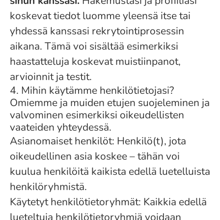
sinun kanssasi.
Hakemustasi ja profiiliasi
koskevat tiedot luomme yleensä itse tai
yhdessä kanssasi rekrytointiprosessin
aikana. Tämä voi sisältää esimerkiksi
haastatteluja koskevat muistiinpanot,
arvioinnit ja testit.
4. Mihin käytämme henkilötietojasi?
Omiemme ja muiden etujen suojeleminen ja
valvominen esimerkiksi oikeudellisten
vaateiden yhteydessä.
Asianomaiset henkilöt: Henkilö(t), jota
oikeudellinen asia koskee – tähän voi
kuulua henkilöitä kaikista edellä luetelluista
henkilöryhmistä.
Käytetyt henkilötietoryhmät: Kaikkia edellä
lueteltuja henkilötietoryhmiä voidaan