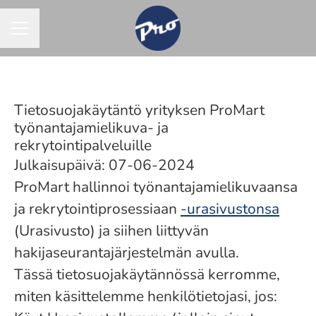
URAVALIKKO
Tietosuojakäytäntö yrityksen ProMart
työnantajamielikuva- ja
rekrytointipalveluille
Julkaisupäivä: 07-06-2024
ProMart hallinnoi työnantajamielikuvaansa
ja rekrytointiprosessiaan
-urasivustonsa
(Urasivusto) ja siihen liittyvän
hakijaseurantajärjestelmän avulla.
Tässä tietosuojakäytännössä kerromme,
miten käsittelemme henkilötietojasi, jos: