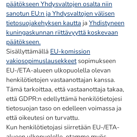
päätökseen Yhdysvaltojen osalta niin
sanotun EU:n ja Yhdysvaltojen välisen
tietosuojakehyksen kautta
ja
Yhdistyneen
kuningaskunnan riittävyyttä koskevaan
päätökseen.
Sisällyttämällä
EU-komission
vakiosopimuslausekkeet
sopimukseen
EU-/ETA-alueen ulkopuolella olevan
henkilötietojen vastaanottajan kanssa.
Tämä tarkoittaa, että vastaanottaja takaa,
että GDPR:n edellyttämä henkilötietojesi
tietosuojan taso on edelleen voimassa ja
että oikeutesi on turvattu.
Kun henkilötietojasi siirretään EU-/ETA-
alueen ulkopuolelle, otamme myös