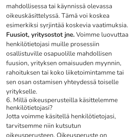
mahdollisessa tai käynnissä olevassa
oikeuskäsittelyssä. Tämä voi koskea
esimerkiksi syrjintää koskevia vaatimuksia.
Fuusiot, yritysostot jne.
Voimme luovuttaa
henkilötietojasi muille prosessiin
osallistuville osapuolille mahdollisen
fuusion, yrityksen omaisuuden myynnin,
rahoituksen tai koko liiketoimintamme tai
sen osan ostamisen yhteydessä toiselle
yritykselle.
6. Millä oikeusperusteilla käsittelemme
henkilötietojasi?
Jotta voimme käsitellä henkilötietojasi,
tarvitsemme niin kutsutun
oikeusperusteen. Oikeusperuste on