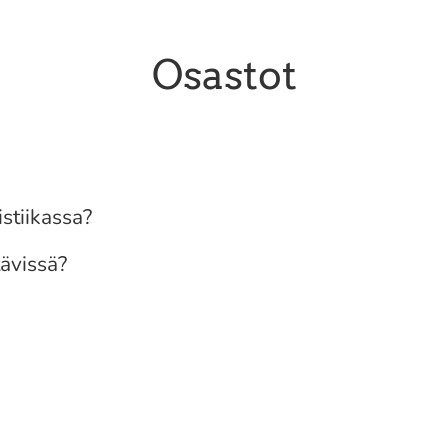
Osastot
istiikassa?
tävissä?