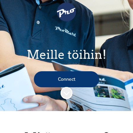
Meille töihin!
Connect
Siirry sisältöön