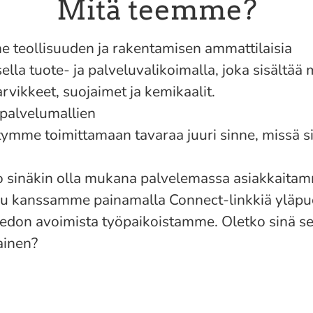
Mitä teemme?
 teollisuuden ja rakentamisen ammattilaisia
ella tuote- ja palveluvalikoimalla, joka sisältää
arvikkeet, suojaimet ja kemikaalit.
palvelumallien
tymme toimittamaan tavaraa juuri sinne, missä s
o sinäkin olla mukana palvelemassa asiakkaita
u kanssamme painamalla Connect-linkkiä yläpuol
tiedon avoimista työpaikoistamme. Oletko sinä s
ainen?