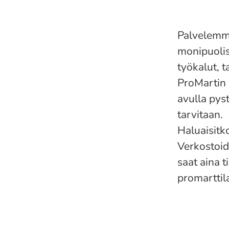
Palvelemme
monipuolis
työkalut, t
ProMartin 
avulla pys
tarvitaan.
Haluaisitk
Verkostoid
saat aina 
promarttil