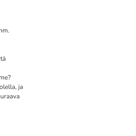
 mm.
itä
mme?
ella, ja
euraava