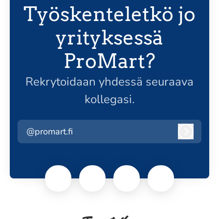
Työskenteletkö jo
yrityksessä
ProMart?
Rekrytoidaan yhdessä seuraava
kollegasi.
@promart.fi
Kirjaudu