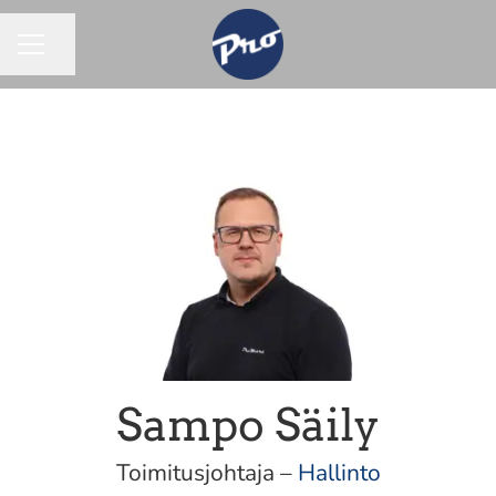
Jaa sivu
URAVALIKKO
Sampo Säily
Toimitusjohtaja –
Hallinto