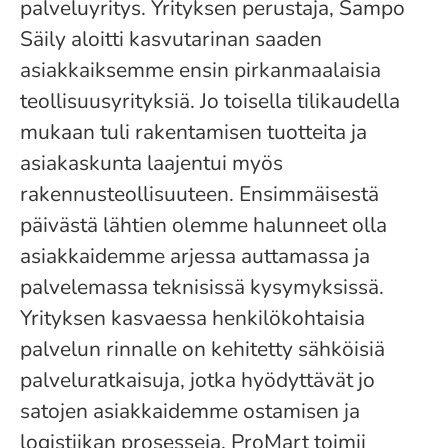
palveluyritys. Yrityksen perustaja, Sampo
Säily aloitti kasvutarinan saaden
asiakkaiksemme ensin pirkanmaalaisia
teollisuusyrityksiä. Jo toisella tilikaudella
mukaan tuli rakentamisen tuotteita ja
asiakaskunta laajentui myös
rakennusteollisuuteen. Ensimmäisestä
päivästä lähtien olemme halunneet olla
asiakkaidemme arjessa auttamassa ja
palvelemassa teknisissä kysymyksissä.
Yrityksen kasvaessa henkilökohtaisia
palvelun rinnalle on kehitetty sähköisiä
palveluratkaisuja, jotka hyödyttävät jo
satojen asiakkaidemme ostamisen ja
logistiikan prosesseja. ProMart toimii