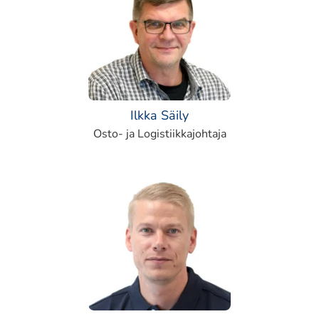
Ilkka Säily
Osto- ja Logistiikkajohtaja