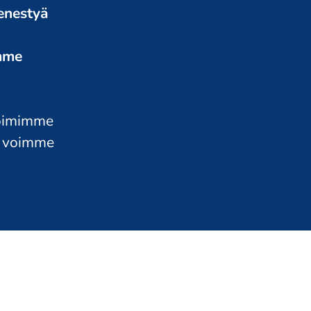
enestyä
mme
toimimme
a voimme