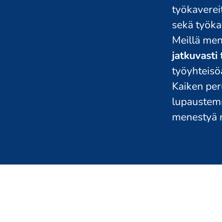
työkaverei
sekä työka
Meillä men
jatkuvasti
työyhteisö
Kaiken pe
lupaustemm
menestyä n