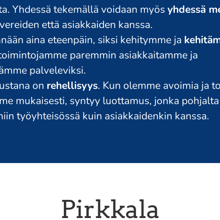
ta. Yhdessä tekemällä voidaan myös
yhdessä m
vereiden että asiakkaiden kanssa.
nään aina eteenpäin, siksi kehitymme ja
kehitä
toimintojamme paremmin asiakkaitamme ja
ämme palveleviksi.
rustana on
rehellisyys
. Kun olemme avoimia ja 
e mukaisesti, syntyy luottamus, jonka pohjalt
iin työyhteisössä kuin asiakkaidenkin kanssa.
Pirkkala