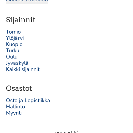
Sijainnit
Tornio
Ylöjärvi
Kuopio
Turku
Oulu
Jyväskylä
Kaikki sijainnit
Osastot
Osto ja Logistiikka
Hallinto
Myynti
promart.fi/